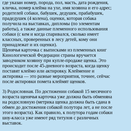
где указан номер, порода, пол, масть, дата рождения,
кличка, номер клейма на ухе, имя хозяина и его адрес;
родителей собаки, бабушек, дедушек, прабабушек,
прадедушек (4 колена), оценки, которая собака
получила на выставках, дипломы (по элементам
работы), а также данные племенного использования
собаки (с кем и когда спаривался, сколько имеет
классных, проверенных в лесу детей, кому они
принадлежат и их оценки).
Щенячья карточка с выписками из племенных книг
Кинологической Федерации страны вручается
заводчиком хозяину при купле-продаже щенка. Это
происходит после 45-дневного возраста, когда щенку
поставят клеймо или актировку. Клеймение и
актировка — это разные мероприятия, точнее, сейчас
после актировки помета клеймят щенков.
3) Родословная. По достижении собакой 15 месячного
возраста щенячья карточка уже должна быть обменяна
на родословную (метрика щенка должна быть сдана в
обмен до достижения собакой полутора лет, а не после
этого возраста). Как правило, к полутора годам собаки
шоу-класса уже имеют ряд титулов с различных
выставок.