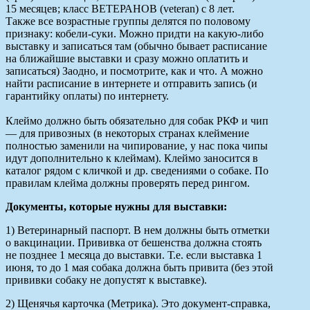
15 месяцев; класс ВЕТЕРАНОВ (veteran) с 8 лет.
Также все возрастные группы делятся по половому
признаку: кобели-суки. Можно придти на какую-либо
выставку и записаться там (обычно бывает расписание
на ближайшие выставки и сразу можно оплатить и
записаться) Заодно, и посмотрите, как и что. А можно
найти расписание в интернете и отправить запись (и
гарантийку оплаты) по интернету.
Клеймо должно быть обязательно для собак РКФ и чип
— для привозных (в некоторых странах клеймение
полностью заменили на чипирование, у нас пока чипы
идут дополнительно к клеймам). Клеймо заносится в
каталог рядом с кличкой и др. сведениями о собаке. По
правилам клейма должны проверять перед рингом.
Документы, которые нужны для выставки:
1) Ветеринарный паспорт. В нем должны быть отметки
о вакцинации. Прививка от бешенства должна стоять
не позднее 1 месяца до выставки. Т.е. если выставка 1
июня, то до 1 мая собака должна быть привита (без этой
прививки собаку не допустят к выставке).
2) Щенячья карточка (Метрика). Это документ-справка,