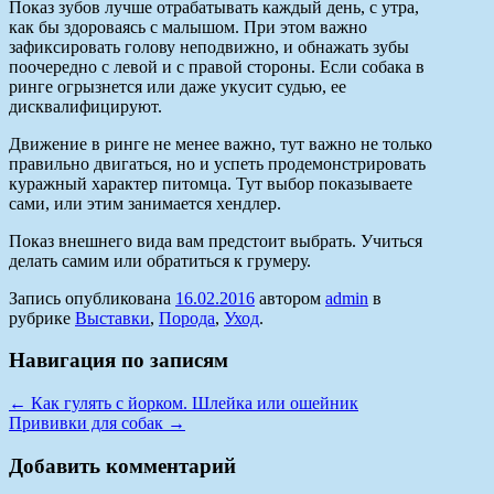
Показ зубов лучше отрабатывать каждый день, с утра,
как бы здороваясь с малышом. При этом важно
зафиксировать голову неподвижно, и обнажать зубы
поочередно с левой и с правой стороны. Если собака в
ринге огрызнется или даже укусит судью, ее
дисквалифицируют.
Движение в ринге не менее важно, тут важно не только
правильно двигаться, но и успеть продемонстрировать
куражный характер питомца. Тут выбор показываете
сами, или этим занимается хендлер.
Показ внешнего вида вам предстоит выбрать. Учиться
делать самим или обратиться к грумеру.
Запись опубликована
16.02.2016
автором
admin
в
рубрике
Выставки
,
Порода
,
Уход
.
Навигация по записям
←
Как гулять с йорком. Шлейка или ошейник
Прививки для собак
→
Добавить комментарий