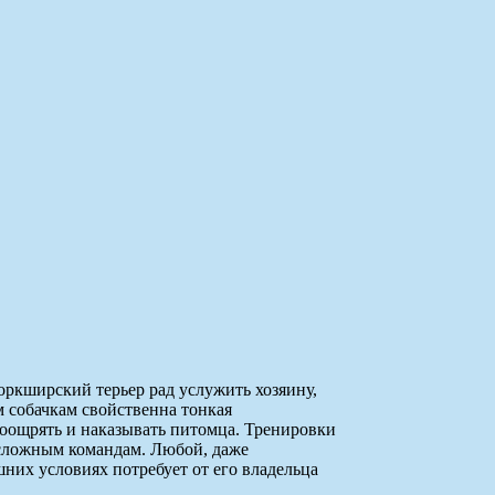
ркширский терьер рад услужить хозяину,
м собачкам свойственна тонкая
поощрять и наказывать питомца. Тренировки
 сложным командам. Любой, даже
них условиях потребует от его владельца