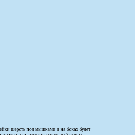
лейки шерсть под мышками и на боках будет
апс трахеи или атлантоаксиальный вывих