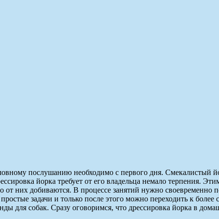
ловному послушанию необходимо с первого дня. Смекалистый йо
ессировка йорка требует от его владельца немало терпения. Эти
го от них добиваются. В процессе занятий нужно своевременно 
простые задачи и только после этого можно переходить к более
ды для собак. Сразу оговоримся, что дрессировка йорка в домаш