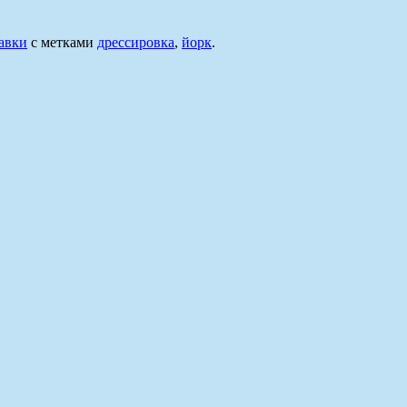
авки
с метками
дрессировка
,
йорк
.