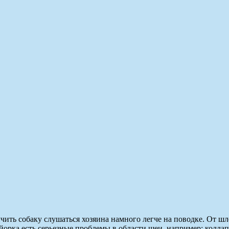
учить собаку слушаться хозяина намного легче на поводке. От ш
 йорка есть серьезные проблемы в области шеи, например: колл