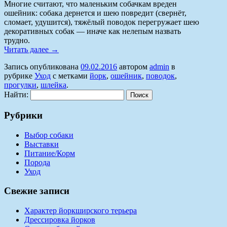
Многие считают, что маленьким собачкам вреден
ошейник: собака дернется и шею повредит (свернёт,
сломает, удушится), тяжёлый поводок перегружает шею
декоративных собак — иначе как нелепым назвать
трудно.
Читать далее
→
Запись опубликована
09.02.2016
автором
admin
в
рубрике
Уход
с метками
йорк
,
ошейник
,
поводок
,
прогулки
,
шлейка
.
Найти:
Рубрики
Выбор собаки
Выставки
Питание/Корм
Порода
Уход
Свежие записи
Характер йоркширского терьера
Дрессировка йорков