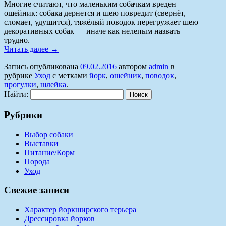
Многие считают, что маленьким собачкам вреден
ошейник: собака дернется и шею повредит (свернёт,
сломает, удушится), тяжёлый поводок перегружает шею
декоративных собак — иначе как нелепым назвать
трудно.
Читать далее
→
Запись опубликована
09.02.2016
автором
admin
в
рубрике
Уход
с метками
йорк
,
ошейник
,
поводок
,
прогулки
,
шлейка
.
Найти:
Рубрики
Выбор собаки
Выставки
Питание/Корм
Порода
Уход
Свежие записи
Характер йоркширского терьера
Дрессировка йорков